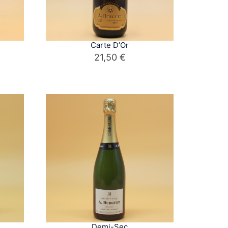
Carte D’Or
21,50
€
Demi-Sec