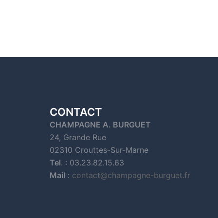
CONTACT
CHAMPAGNE A. BURGUET
24, Grande Rue
02310 Crouttes-Sur-Marne
Tel
. : 03.23.82.15.63
Mail
:
contact@champagne-burguet.fr